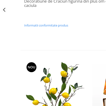
Decoratiune de Craciun figurina din plus om 
Decoratiuni Craciun
caciula
Sweet Wonderland
Crengute Decorative
Decoratiuni Muzicale
Informatii conformitate produs
Decoratiuni Luminoase
Coronite & Ghirlande
Aromaterapie Craciun
Felicitari, Cutii si Pungi de Cadou
NOU