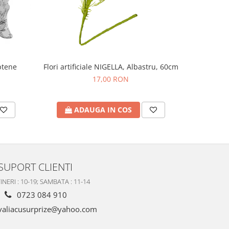
ptene
Flori artificiale NIGELLA, Albastru, 60cm
Carusel m
17,00 RON
ADAUGA IN COS
A
SUPORT CLIENTI
INERI : 10-19; SAMBATA : 11-14
0723 084 910
valiacusurprize@yahoo.com