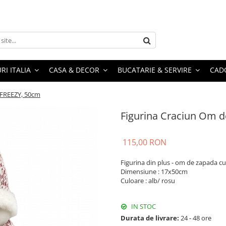
RI ITALIA
CASA & DECOR
BUCATARIE & SERVIRE
CADO
 FREEZY, 50cm
Figurina Craciun Om 
115,00 RON
Figurina din plus - om de zapada cu 
Dimensiune : 17x50cm
Culoare : alb/ rosu
IN STOC
Durata de livrare:
24 - 48 ore