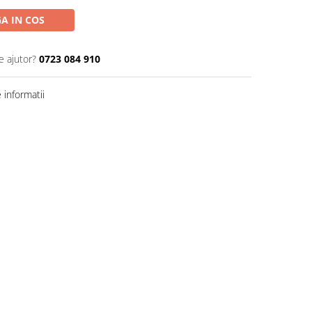
A IN COS
e ajutor?
0723 084 910
informatii