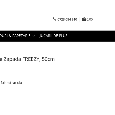
0723 084 910
0,00
URI & PAPETARIE
JUCARII DE PLUS
de Zapada FREEZY, 50cm
fular si caciula