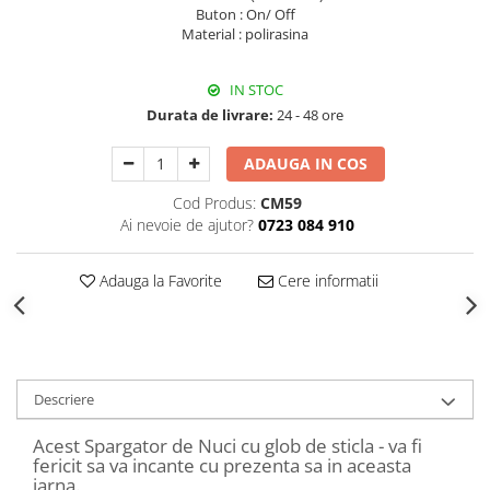
Decoratiuni Craciun
Buton : On/ Off
Material : polirasina
Sweet Wonderland
Crengute Decorative
IN STOC
Decoratiuni Muzicale
Durata de livrare:
24 - 48 ore
Decoratiuni Luminoase
Coronite & Ghirlande
ADAUGA IN COS
Aromaterapie Craciun
Cod Produs:
CM59
Felicitari, Cutii si Pungi de Cadou
Ai nevoie de ajutor?
0723 084 910
Adauga la Favorite
Cere informatii
Descriere
Acest Spargator de Nuci cu glob de sticla - va fi
fericit sa va incante cu prezenta sa in aceasta
iarna.