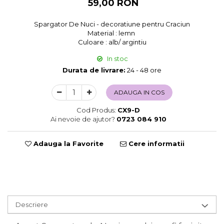
59,00 RON
Sweet Wonderland
Crengute Decorative
Spargator De Nuci - decoratiune pentru Craciun
Material : lemn
Decoratiuni Muzicale
Culoare : alb/ argintiu
Decoratiuni Luminoase
In stoc
Coronite & Ghirlande
Durata de livrare:
24 - 48 ore
Aromaterapie Craciun
Felicitari, Cutii si Pungi de Cadou
ADAUGA IN COS
Cod Produs:
CX9-D
Ai nevoie de ajutor?
0723 084 910
Adauga la Favorite
Cere informatii
Descriere