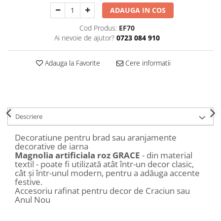
Decoratiuni Craciun
ADAUGA IN COS
Sweet Wonderland
Cod Produs:
EF70
Crengute Decorative
Ai nevoie de ajutor?
0723 084 910
Decoratiuni Muzicale
Decoratiuni Luminoase
Adauga la Favorite
Cere informatii
Coronite & Ghirlande
Aromaterapie Craciun
Felicitari, Cutii si Pungi de Cadou
Descriere
Decoratiune pentru brad sau aranjamente
decorative de iarna
Magnolia artificiala roz GRACE
- din material
textil - poate fi utilizată atât într-un decor clasic,
cât și într-unul modern, pentru a adăuga accente
festive.
Accesoriu rafinat pentru decor de Craciun sau
Anul Nou