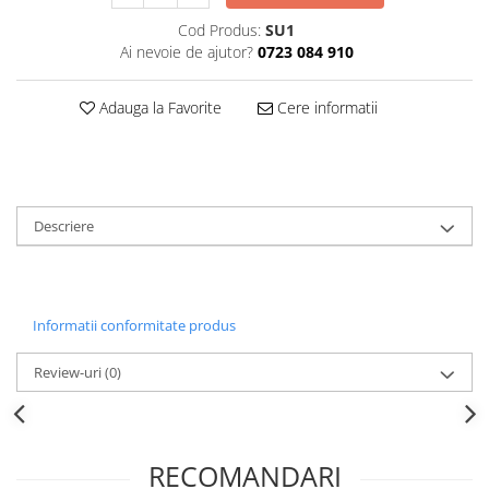
Decoratiuni Craciun
Cod Produs:
SU1
Sweet Wonderland
Ai nevoie de ajutor?
0723 084 910
Crengute Decorative
Decoratiuni Muzicale
Adauga la Favorite
Cere informatii
Decoratiuni Luminoase
Coronite & Ghirlande
Aromaterapie Craciun
Felicitari, Cutii si Pungi de Cadou
Descriere
Informatii conformitate produs
Review-uri
(0)
RECOMANDARI