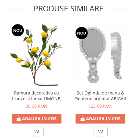
PRODUSE SIMILARE
NOU
NOU
Ramura decorativa cu
Set Oglinda de mana &
frunze si lamai LIMONE,
Pieptene argintat ABIGAIL
65cm
39,00 RON
125,00 RON
ADAUGA IN COS
ADAUGA IN COS