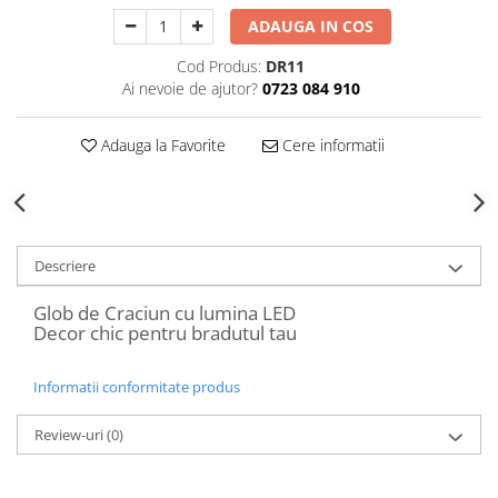
Decoratiuni Craciun
ADAUGA IN COS
Sweet Wonderland
Cod Produs:
DR11
Crengute Decorative
Ai nevoie de ajutor?
0723 084 910
Decoratiuni Muzicale
Decoratiuni Luminoase
Adauga la Favorite
Cere informatii
Coronite & Ghirlande
Aromaterapie Craciun
Felicitari, Cutii si Pungi de Cadou
Descriere
Glob de Craciun cu lumina LED
Decor chic pentru bradutul tau
Informatii conformitate produs
Review-uri
(0)