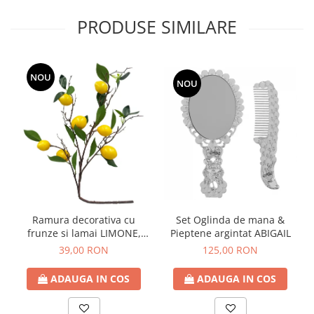
PRODUSE SIMILARE
NOU
NOU
Ramura decorativa cu
Set Oglinda de mana &
frunze si lamai LIMONE,
Pieptene argintat ABIGAIL
65cm
39,00 RON
125,00 RON
ADAUGA IN COS
ADAUGA IN COS