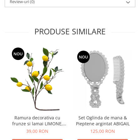
Review-uri
(0)
PRODUSE SIMILARE
NOU
NOU
Ramura decorativa cu
Set Oglinda de mana &
frunze si lamai LIMONE,
Pieptene argintat ABIGAIL
65cm
39,00 RON
125,00 RON