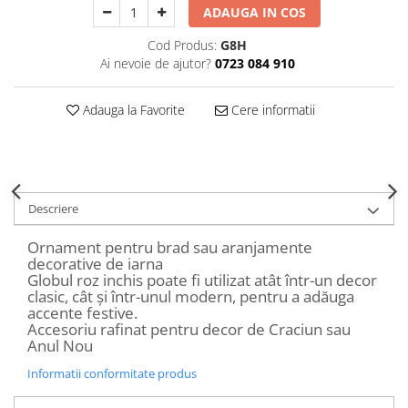
Decoratiuni Craciun
ADAUGA IN COS
Sweet Wonderland
Cod Produs:
G8H
Crengute Decorative
Ai nevoie de ajutor?
0723 084 910
Decoratiuni Muzicale
Decoratiuni Luminoase
Adauga la Favorite
Cere informatii
Coronite & Ghirlande
Aromaterapie Craciun
Felicitari, Cutii si Pungi de Cadou
Descriere
Ornament pentru brad sau aranjamente
decorative de iarna
Globul roz inchis poate fi utilizat atât într-un decor
clasic, cât și într-unul modern, pentru a adăuga
accente festive.
Accesoriu rafinat pentru decor de Craciun sau
Anul Nou
Informatii conformitate produs