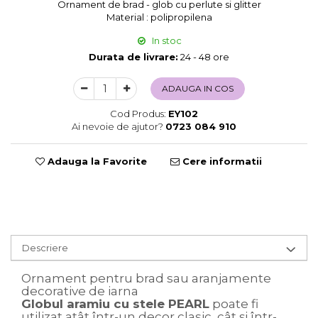
Ornament de brad - glob cu perlute si glitter
Sweet Wonderland
Material : polipropilena
Crengute Decorative
In stoc
Decoratiuni Muzicale
Durata de livrare:
24 - 48 ore
Decoratiuni Luminoase
Coronite & Ghirlande
ADAUGA IN COS
Aromaterapie Craciun
Cod Produs:
EY102
Felicitari, Cutii si Pungi de Cadou
Ai nevoie de ajutor?
0723 084 910
Adauga la Favorite
Cere informatii
Descriere
Ornament pentru brad sau aranjamente
decorative de iarna
Globul aramiu cu stele PEARL
poate fi
utilizat atât într-un decor clasic, cât și într-