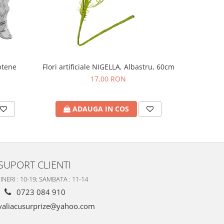
ptene
Flori artificiale NIGELLA, Albastru, 60cm
Carusel m
17,00 RON
ADAUGA IN COS
A
SUPORT CLIENTI
INERI : 10-19; SAMBATA : 11-14
0723 084 910
valiacusurprize@yahoo.com