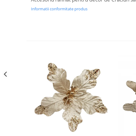
Decoratiuni Craciun
Informatii conformitate produs
Sweet Wonderland
Crengute Decorative
Decoratiuni Muzicale
Decoratiuni Luminoase
Coronite & Ghirlande
Aromaterapie Craciun
Felicitari, Cutii si Pungi de Cadou