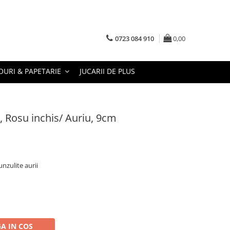
0723 084 910
0,00
URI & PAPETARIE
JUCARII DE PLUS
 Rosu inchis/ Auriu, 9cm
nzulite aurii
A IN COS