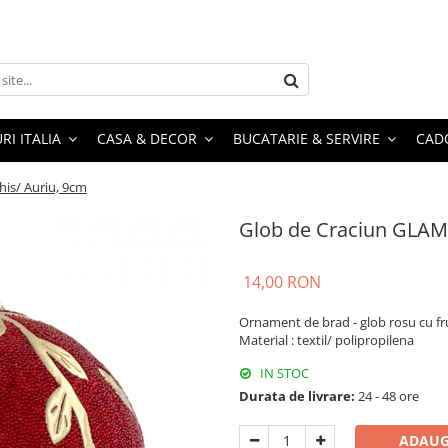
RI ITALIA
CASA & DECOR
BUCATARIE & SERVIRE
CADO
his/ Auriu, 9cm
Glob de Craciun GLAM,
14,00 RON
Ornament de brad - glob rosu cu fru
Material : textil/ polipropilena
IN STOC
Durata de livrare:
24 - 48 ore
ADAUG