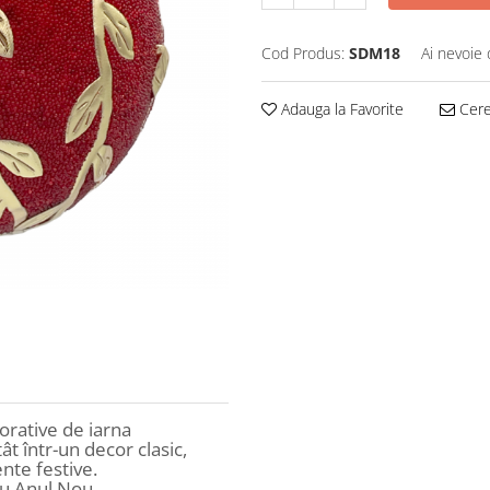
Cod Produs:
SDM18
Ai nevoie 
Adauga la Favorite
Cere 
rative de iarna
tât într-un decor clasic,
nte festive.
au Anul Nou