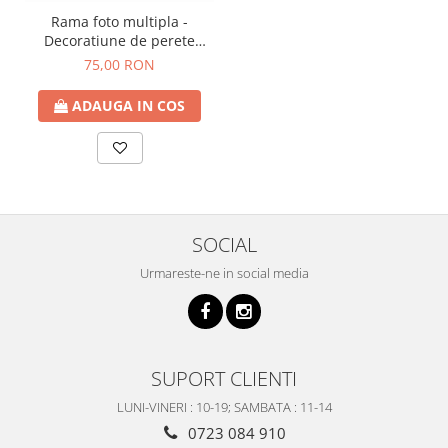
Rama foto multipla -
Decoratiune de perete
FLOWERS, 43x33 cm
75,00 RON
ADAUGA IN COS
SOCIAL
Urmareste-ne in social media
SUPORT CLIENTI
LUNI-VINERI : 10-19; SAMBATA : 11-14
0723 084 910