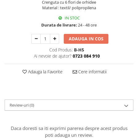
Crenguta cu 6 flori de orhidee
Decoratiuni Craciun
Material : textil/ polipropilena
Sweet Wonderland
IN STOC
Crengute Decorative
Durata de livrare:
24 - 48 ore
Decoratiuni Muzicale
Decoratiuni Luminoase
ADAUGA IN COS
Coronite & Ghirlande
Cod Produs:
B-H5
Aromaterapie Craciun
Ai nevoie de ajutor?
0723 084 910
Felicitari, Cutii si Pungi de Cadou
Adauga la Favorite
Cere informatii
Review-uri
(0)
Daca doresti sa iti exprimi parerea despre acest produs
poti adauga un review.