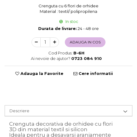
Crenguta cu 6 flori de orhidee
Sweet Wonderland
Material : textil/ polipropilena
Crengute Decorative
In stoc
Decoratiuni Muzicale
Durata de livrare:
24 - 48 ore
Decoratiuni Luminoase
Coronite & Ghirlande
ADAUGA IN COS
Aromaterapie Craciun
Felicitari, Cutii si Pungi de Cadou
Cod Produs:
B-6H
Ai nevoie de ajutor?
0723 084 910
Adauga la Favorite
Cere informatii
Descriere
Crenguta decorativa de orhidee cu flori
3D din material textil si silicon
Ideala pentru a desavarsi aranjamente