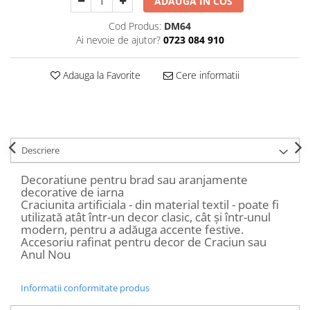
ADAUGA IN COS
Decoratiuni Craciun
Cod Produs:
DM64
Sweet Wonderland
Ai nevoie de ajutor?
0723 084 910
Crengute Decorative
Decoratiuni Muzicale
Adauga la Favorite
Cere informatii
Decoratiuni Luminoase
Coronite & Ghirlande
Aromaterapie Craciun
Felicitari, Cutii si Pungi de Cadou
Descriere
Decoratiune pentru brad sau aranjamente
decorative de iarna
Craciunita artificiala - din material textil - poate fi
utilizată atât într-un decor clasic, cât și într-unul
modern, pentru a adăuga accente festive.
Accesoriu rafinat pentru decor de Craciun sau
Anul Nou
Informatii conformitate produs