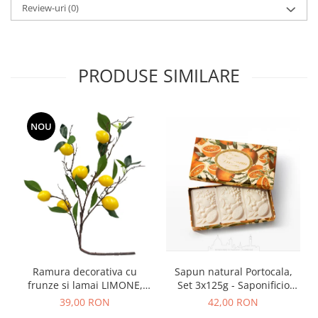
Review-uri
(0)
PRODUSE SIMILARE
NOU
Ramura decorativa cu
Sapun natural Portocala,
frunze si lamai LIMONE,
Set 3x125g - Saponificio
65cm
Artigianale Fiorentino
39,00 RON
42,00 RON