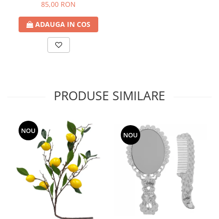
22cm
85,00 RON
ADAUGA IN COS
PRODUSE SIMILARE
NOU
NOU