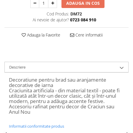
ADAUGA IN COS
Decoratiuni Craciun
Sweet Wonderland
Cod Produs:
DM72
Crengute Decorative
Ai nevoie de ajutor?
0723 084 910
Decoratiuni Muzicale
Decoratiuni Luminoase
Adauga la Favorite
Cere informatii
Coronite & Ghirlande
Aromaterapie Craciun
Felicitari, Cutii si Pungi de Cadou
Descriere
Decoratiune pentru brad sau aranjamente
decorative de iarna
Craciunita artificiala - din material textil - poate fi
utilizată atât într-un decor clasic, cât și într-unul
modern, pentru a adăuga accente festive.
Accesoriu rafinat pentru decor de Craciun sau
Anul Nou
Informatii conformitate produs