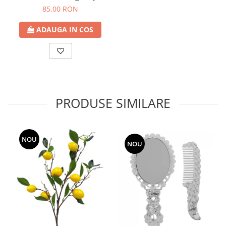
22cm
85,00 RON
ADAUGA IN COS
PRODUSE SIMILARE
NOU
NOU