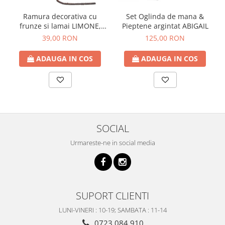
Ramura decorativa cu
Set Oglinda de mana &
frunze si lamai LIMONE,
Pieptene argintat ABIGAIL
65cm
39,00 RON
125,00 RON
ADAUGA IN COS
ADAUGA IN COS
SOCIAL
Urmareste-ne in social media
SUPORT CLIENTI
LUNI-VINERI : 10-19; SAMBATA : 11-14
0723 084 910