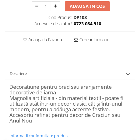
Decoratiuni Craciun
ADAUGA IN COS
Sweet Wonderland
Cod Produs:
DP108
Crengute Decorative
Ai nevoie de ajutor?
0723 084 910
Decoratiuni Muzicale
Decoratiuni Luminoase
Adauga la Favorite
Cere informatii
Coronite & Ghirlande
Aromaterapie Craciun
Felicitari, Cutii si Pungi de Cadou
Descriere
Decoratiune pentru brad sau aranjamente
decorative de iarna
Magnolia artificiala - din material textil - poate fi
utilizată atât într-un decor clasic, cât și într-unul
modern, pentru a adăuga accente festive.
Accesoriu rafinat pentru decor de Craciun sau
Anul Nou
Informatii conformitate produs