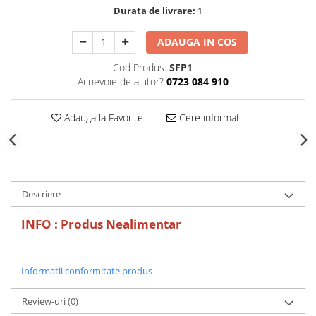
Decoratiuni Craciun
Durata de livrare:
1
Sweet Wonderland
ADAUGA IN COS
Crengute Decorative
Decoratiuni Muzicale
Cod Produs:
SFP1
Ai nevoie de ajutor?
0723 084 910
Decoratiuni Luminoase
Coronite & Ghirlande
Adauga la Favorite
Cere informatii
Aromaterapie Craciun
Felicitari, Cutii si Pungi de Cadou
Descriere
INFO : Produs Nealimentar
Informatii conformitate produs
Review-uri
(0)