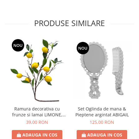
PRODUSE SIMILARE
NOU
NOU
Ramura decorativa cu
Set Oglinda de mana &
frunze si lamai LIMONE,
Pieptene argintat ABIGAIL
65cm
39,00 RON
125,00 RON
ADAUGA IN COS
ADAUGA IN COS