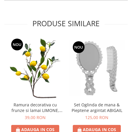
PRODUSE SIMILARE
NOU
NOU
Ramura decorativa cu
Set Oglinda de mana &
frunze si lamai LIMONE,
Pieptene argintat ABIGAIL
65cm
39,00 RON
125,00 RON
ADAUGA IN COS
ADAUGA IN COS