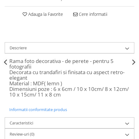
Decoratiuni Craciun
Sweet Wonderland
Adauga la Favorite
Cere informatii
Crengute Decorative
Decoratiuni Muzicale
Decoratiuni Luminoase
Coronite & Ghirlande
Descriere
Aromaterapie Craciun
Rama foto decorativa - de perete - pentru 5
Felicitari, Cutii si Pungi de Cadou
fotografii
Decorata cu trandafiri si finisata cu aspect retro-
elegant
Material : MDF( lemn )
Dimensiuni poze : 6 x 6cm / 10 x 10cm/ 8 x 12cm/
10 x 15cm/ 11 x 8 cm
Informatii conformitate produs
Caracteristici
Review-uri
(0)