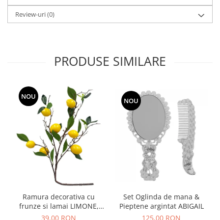
Review-uri
(0)
PRODUSE SIMILARE
NOU
NOU
Ramura decorativa cu
Set Oglinda de mana &
frunze si lamai LIMONE,
Pieptene argintat ABIGAIL
65cm
39,00 RON
125,00 RON