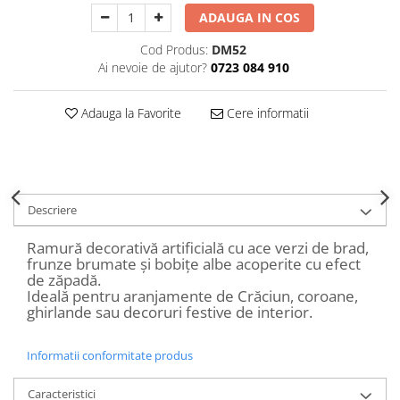
Decoratiuni Craciun
ADAUGA IN COS
Sweet Wonderland
Cod Produs:
DM52
Crengute Decorative
Ai nevoie de ajutor?
0723 084 910
Decoratiuni Muzicale
Decoratiuni Luminoase
Adauga la Favorite
Cere informatii
Coronite & Ghirlande
Aromaterapie Craciun
Felicitari, Cutii si Pungi de Cadou
Descriere
Ramură decorativă artificială cu ace verzi de brad,
frunze brumate și bobițe albe acoperite cu efect
de zăpadă.
Ideală pentru aranjamente de Crăciun, coroane,
ghirlande sau decoruri festive de interior.
Informatii conformitate produs
Caracteristici