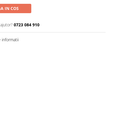
A IN COS
 ajutor?
0723 084 910
informatii