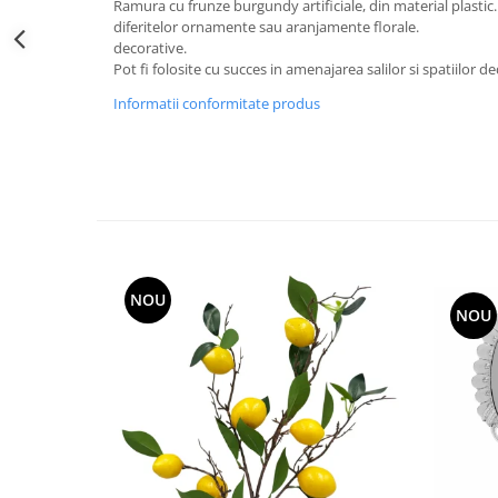
Ramura cu frunze burgundy artificiale, din material plastic
Decoratiuni Craciun
diferitelor ornamente sau aranjamente florale.
Sweet Wonderland
decorative.
Pot fi folosite cu succes in amenajarea salilor si spatiilor 
Crengute Decorative
Decoratiuni Muzicale
Informatii conformitate produs
Decoratiuni Luminoase
Coronite & Ghirlande
Aromaterapie Craciun
Felicitari, Cutii si Pungi de Cadou
NOU
NOU