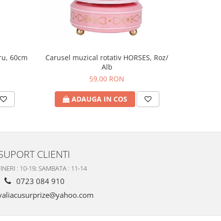
tru, 60cm
Figu
Carusel muzical rotativ HORSES, Roz/
Alb
59,00 RON
A
ADAUGA IN COS
SUPORT CLIENTI
INERI : 10-19; SAMBATA : 11-14
0723 084 910
valiacusurprize@yahoo.com