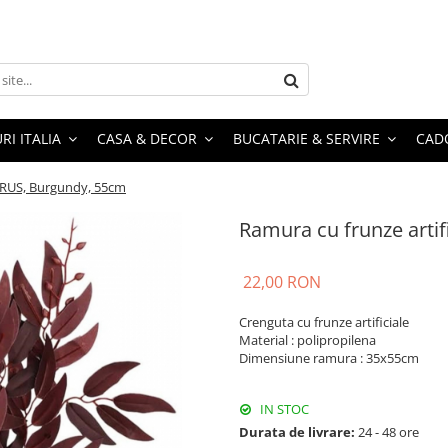
RI ITALIA
CASA & DECOR
BUCATARIE & SERVIRE
CADO
AURUS, Burgundy, 55cm
Ramura cu frunze arti
22,00 RON
Crenguta cu frunze artificiale
Material : polipropilena
Dimensiune ramura : 35x55cm
IN STOC
Durata de livrare:
24 - 48 ore