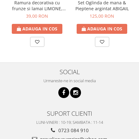
Ramura decorativa cu
Set Oglinda de mana &
frunze si lamai LIMONE,
Pieptene argintat ABIGAIL
65cm
39,00 RON
125,00 RON
ADAUGA IN COS
ADAUGA IN COS
SOCIAL
Urmareste-ne in social media
SUPORT CLIENTI
LUNI-VINERI : 10-19; SAMBATA : 11-14
0723 084 910