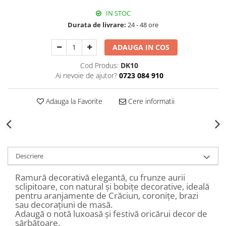
Decoratiuni Craciun
IN STOC
Sweet Wonderland
Durata de livrare:
24 - 48 ore
Crengute Decorative
Decoratiuni Muzicale
ADAUGA IN COS
Decoratiuni Luminoase
Cod Produs:
DK10
Coronite & Ghirlande
Ai nevoie de ajutor?
0723 084 910
Aromaterapie Craciun
Felicitari, Cutii si Pungi de Cadou
Adauga la Favorite
Cere informatii
Descriere
Ramură decorativă elegantă, cu frunze aurii
sclipitoare, con natural și bobițe decorative, ideală
pentru aranjamente de Crăciun, coronițe, brazi
sau decorațiuni de masă.
Adaugă o notă luxoasă și festivă oricărui decor de
sărbătoare.