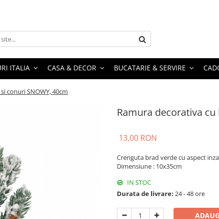
RI ITALIA
CASA & DECOR
BUCATARIE & SERVIRE
CADO
 si conuri SNOWY, 40cm
Ramura decorativa cu 
13,00 RON
Crenguta brad verde cu aspect inzap
Dimensiune : 10x35cm
IN STOC
Durata de livrare:
24 - 48 ore
ADAUG