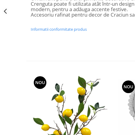
Crenguta poate fi utilizata atât într-un design c
Decoratiuni Craciun
modern, pentru a adăuga accente festive.
Sweet Wonderland
Accesoriu rafinat pentru decor de Craciun s
Crengute Decorative
Decoratiuni Muzicale
Informatii conformitate produs
Decoratiuni Luminoase
Coronite & Ghirlande
Aromaterapie Craciun
Felicitari, Cutii si Pungi de Cadou
NOU
NOU