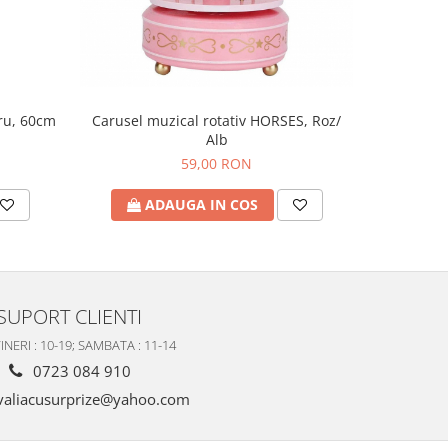
tru, 60cm
Figu
Carusel muzical rotativ HORSES, Roz/
Alb
59,00 RON
A
ADAUGA IN COS
SUPORT CLIENTI
INERI : 10-19; SAMBATA : 11-14
0723 084 910
valiacusurprize@yahoo.com