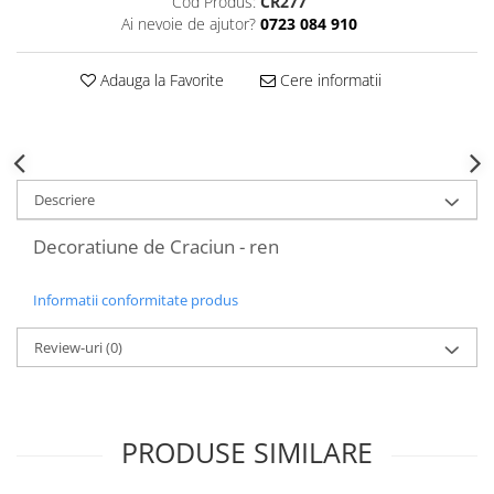
Cod Produs:
CR277
Decoratiuni Craciun
Ai nevoie de ajutor?
0723 084 910
Sweet Wonderland
Crengute Decorative
Adauga la Favorite
Cere informatii
Decoratiuni Muzicale
Decoratiuni Luminoase
Coronite & Ghirlande
Aromaterapie Craciun
Descriere
Felicitari, Cutii si Pungi de Cadou
Decoratiune de Craciun - ren
Informatii conformitate produs
Review-uri
(0)
PRODUSE SIMILARE