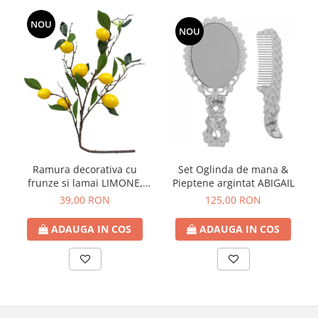
NOU
NOU
Ramura decorativa cu
Set Oglinda de mana &
frunze si lamai LIMONE,
Pieptene argintat ABIGAIL
65cm
39,00 RON
125,00 RON
ADAUGA IN COS
ADAUGA IN COS