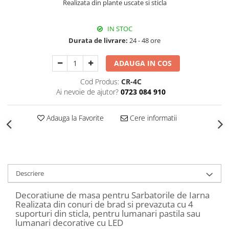
Realizata din plante uscate si sticla
Decoratiuni Craciun
Sweet Wonderland
IN STOC
Crengute Decorative
Durata de livrare:
24 - 48 ore
Decoratiuni Muzicale
Decoratiuni Luminoase
ADAUGA IN COS
Coronite & Ghirlande
Cod Produs:
CR-4C
Aromaterapie Craciun
Ai nevoie de ajutor?
0723 084 910
Felicitari, Cutii si Pungi de Cadou
Adauga la Favorite
Cere informatii
Descriere
Decoratiune de masa pentru Sarbatorile de Iarna
Realizata din conuri de brad si prevazuta cu 4
suporturi din sticla, pentru lumanari pastila sau
lumanari decorative cu LED