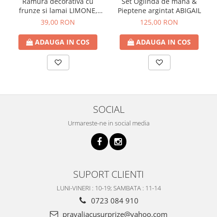
Ramura decorativa cu
Set Oglinda de mana &
frunze si lamai LIMONE,
Pieptene argintat ABIGAIL
65cm
39,00 RON
125,00 RON
ADAUGA IN COS
ADAUGA IN COS
SOCIAL
Urmareste-ne in social media
SUPORT CLIENTI
LUNI-VINERI : 10-19; SAMBATA : 11-14
0723 084 910
pravaliacusurprize@yahoo.com