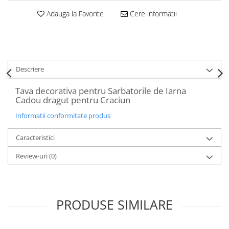
Decoratiuni Craciun
Adauga la Favorite
Cere informatii
Sweet Wonderland
Crengute Decorative
Decoratiuni Muzicale
Decoratiuni Luminoase
Descriere
Coronite & Ghirlande
Aromaterapie Craciun
Tava decorativa pentru Sarbatorile de Iarna
Cadou dragut pentru Craciun
Felicitari, Cutii si Pungi de Cadou
Informatii conformitate produs
Caracteristici
Review-uri
(0)
PRODUSE SIMILARE