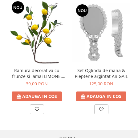
NOU
NOU
Ramura decorativa cu
Set Oglinda de mana &
frunze si lamai LIMONE,
Pieptene argintat ABIGAIL
65cm
39,00 RON
125,00 RON
ADAUGA IN COS
ADAUGA IN COS