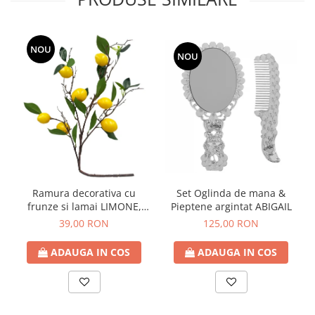
NOU
NOU
Ramura decorativa cu
Set Oglinda de mana &
frunze si lamai LIMONE,
Pieptene argintat ABIGAIL
65cm
39,00 RON
125,00 RON
ADAUGA IN COS
ADAUGA IN COS