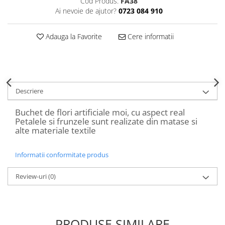
Cod Produs:
FA38
Decoratiuni Craciun
Ai nevoie de ajutor?
0723 084 910
Sweet Wonderland
Crengute Decorative
Adauga la Favorite
Cere informatii
Decoratiuni Muzicale
Decoratiuni Luminoase
Coronite & Ghirlande
Aromaterapie Craciun
Descriere
Felicitari, Cutii si Pungi de Cadou
Buchet de flori artificiale moi, cu aspect real
Petalele si frunzele sunt realizate din matase si
alte materiale textile
Informatii conformitate produs
Review-uri
(0)
PRODUSE SIMILARE