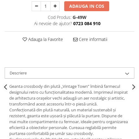
Decoratiuni Craciun
ADAUGA IN COS
Sweet Wonderland
Cod Produs:
G-49W
Crengute Decorative
Ai nevoie de ajutor?
0723 084 910
Decoratiuni Muzicale
Decoratiuni Luminoase
Adauga la Favorite
Cere informatii
Coronite & Ghirlande
Aromaterapie Craciun
Felicitari, Cutii si Pungi de Cadou
Descriere
Geanta crossbody din plută „Vintage Town” îmbină farmecul
designului retro cu funcționalitatea modernă. Imprimeul inspirat
de arhitectura orașelor vechi adaugă un aer nostalgic și artistic,
transformând acest accesoriu într-o piesă unică.
Confecționată din plută naturală, un material sustenabil și
rezistent, geanta este ușoară și plăcută la purtare. Dispune de
mai multe compartimente cu fermoar, ideale pentru organizarea
eficientă a obiectelor personale. Cureaua reglabilă permite
purtarea confortabilă pe umăr sau crossbody.