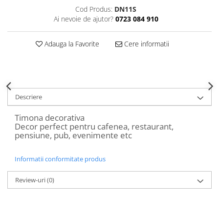
Decoratiuni Craciun
Cod Produs:
DN11S
Ai nevoie de ajutor?
0723 084 910
Sweet Wonderland
Crengute Decorative
Adauga la Favorite
Cere informatii
Decoratiuni Muzicale
Decoratiuni Luminoase
Coronite & Ghirlande
Aromaterapie Craciun
Felicitari, Cutii si Pungi de Cadou
Descriere
Timona decorativa
Decor perfect pentru cafenea, restaurant,
pensiune, pub, evenimente etc
Informatii conformitate produs
Review-uri
(0)