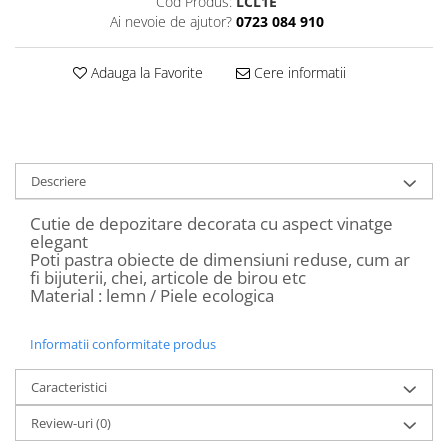
Cod Produs:
LCL1E
Decoratiuni Craciun
Ai nevoie de ajutor?
0723 084 910
Sweet Wonderland
Crengute Decorative
Adauga la Favorite
Cere informatii
Decoratiuni Muzicale
Decoratiuni Luminoase
Coronite & Ghirlande
Aromaterapie Craciun
Descriere
Felicitari, Cutii si Pungi de Cadou
Cutie de depozitare decorata cu aspect vinatge
elegant
Poti pastra obiecte de dimensiuni reduse, cum ar
fi bijuterii, chei, articole de birou etc
Material : lemn / Piele ecologica
Informatii conformitate produs
Caracteristici
Review-uri
(0)