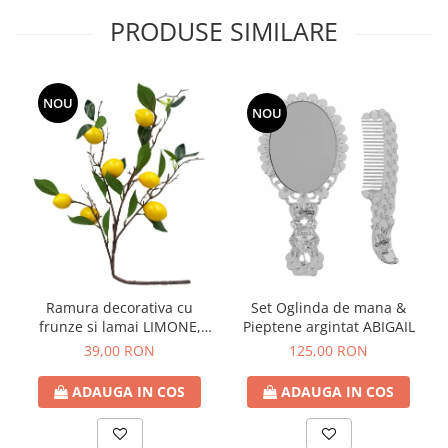
PRODUSE SIMILARE
NOU
NOU
Ramura decorativa cu
Set Oglinda de mana &
frunze si lamai LIMONE,
Pieptene argintat ABIGAIL
65cm
39,00 RON
125,00 RON
ADAUGA IN COS
ADAUGA IN COS