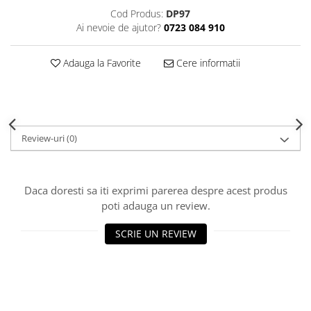
Decoratiuni Craciun
Cod Produs:
DP97
Sweet Wonderland
Ai nevoie de ajutor?
0723 084 910
Crengute Decorative
Adauga la Favorite
Cere informatii
Decoratiuni Muzicale
Decoratiuni Luminoase
Coronite & Ghirlande
Aromaterapie Craciun
Felicitari, Cutii si Pungi de Cadou
Review-uri
(0)
Daca doresti sa iti exprimi parerea despre acest produs
poti adauga un review.
SCRIE UN REVIEW