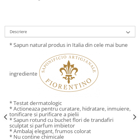
Decoratiuni Craciun
Sweet Wonderland
Crengute Decorative
Decoratiuni Muzicale
Descriere
Decoratiuni Luminoase
* Sapun natural produs in Italia din cele mai bune
Coronite & Ghirlande
Aromaterapie Craciun
Felicitari, Cutii si Pungi de Cadou
ingrediente
* Testat dermatologic
* Actioneaza pentru curatare, hidratare, inmuiere,
tonificare si purificare a pielii
* Sapun rotund cu buchet flori de trandafiri
sculptat si parfum imbietor
* Ambalaj elegant, frumos colorat
* Nu contine chimicale