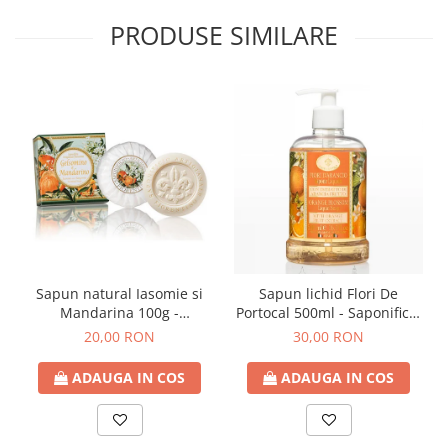
PRODUSE SIMILARE
Sapun natural Iasomie si
Sapun lichid Flori De
Mandarina 100g -
Portocal 500ml - Saponificio
Saponificio Artigianale
Artigianale Fiorentino
20,00 RON
30,00 RON
Fiorentino
ADAUGA IN COS
ADAUGA IN COS