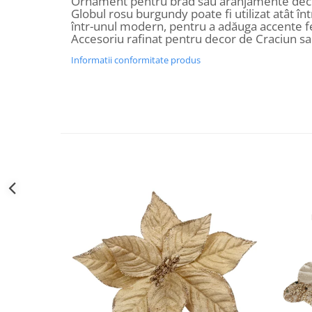
Ornament pentru brad sau aranjamente deco
Decoratiuni Craciun
Globul rosu burgundy poate fi utilizat atât într
într-unul modern, pentru a adăuga accente fe
Sweet Wonderland
Accesoriu rafinat pentru decor de Craciun s
Crengute Decorative
Informatii conformitate produs
Decoratiuni Muzicale
Decoratiuni Luminoase
Coronite & Ghirlande
Aromaterapie Craciun
Felicitari, Cutii si Pungi de Cadou