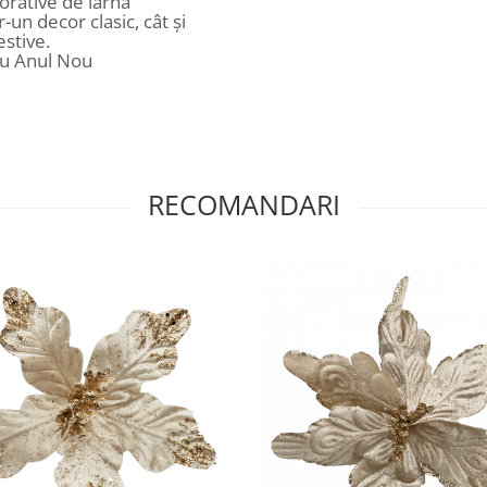
rative de iarna
-un decor clasic, cât și
stive.
au Anul Nou
RECOMANDARI