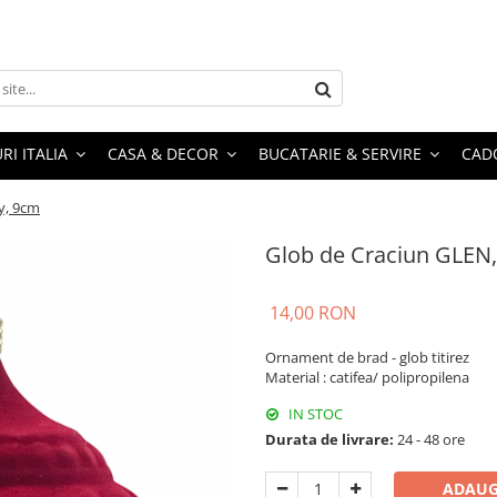
RI ITALIA
CASA & DECOR
BUCATARIE & SERVIRE
CADO
y, 9cm
Glob de Craciun GLEN
14,00 RON
Ornament de brad - glob titirez
Material : catifea/ polipropilena
IN STOC
Durata de livrare:
24 - 48 ore
ADAUG