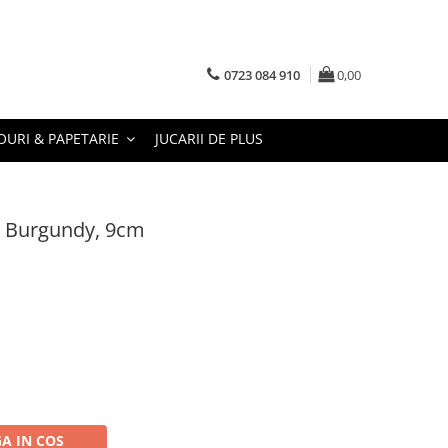
0723 084 910
0,00
URI & PAPETARIE
JUCARII DE PLUS
, Burgundy, 9cm
A IN COS