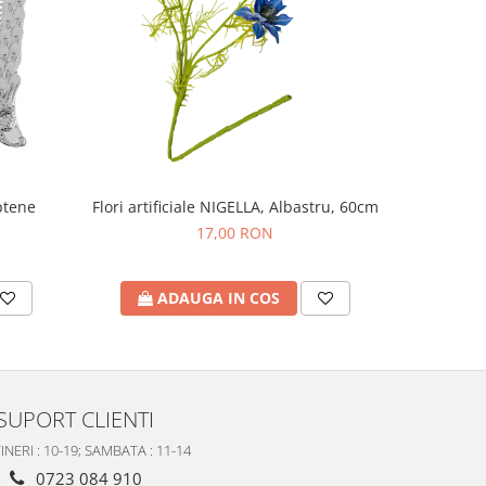
ptene
Flori artificiale NIGELLA, Albastru, 60cm
Carusel m
17,00 RON
ADAUGA IN COS
A
SUPORT CLIENTI
INERI : 10-19; SAMBATA : 11-14
0723 084 910