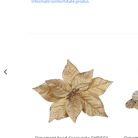
Informatii conformitate produs
Decoratiuni Craciun
Sweet Wonderland
Crengute Decorative
Decoratiuni Muzicale
Decoratiuni Luminoase
Coronite & Ghirlande
Aromaterapie Craciun
Felicitari, Cutii si Pungi de Cadou
Ornament brad Craciunita CHRISSY,
Orname