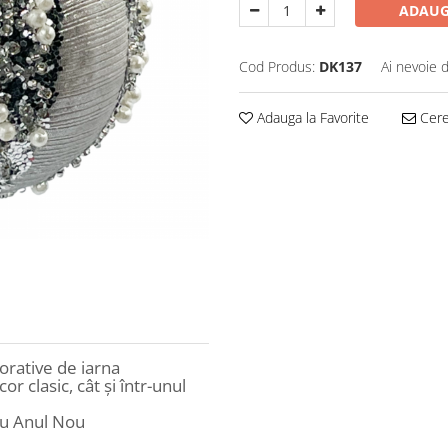
ADAUG
Cod Produs:
DK137
Ai nevoie 
Adauga la Favorite
Cere 
rative de iarna
or clasic, cât și într-unul
au Anul Nou