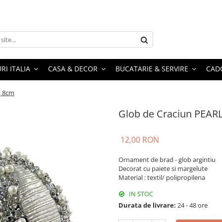
RI ITALIA
CASA & DECOR
BUCATARIE & SERVIRE
CADO
, 8cm
Glob de Craciun PEARL
12,00 RON
Ornament de brad - glob argintiu
Decorat cu paiete si margelute
Material : textil/ polipropilena
IN STOC
Durata de livrare:
24 - 48 ore