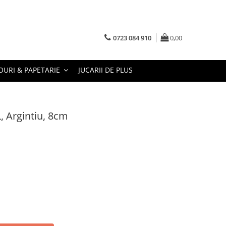
0723 084 910
0,00
URI & PAPETARIE
JUCARII DE PLUS
, Argintiu, 8cm