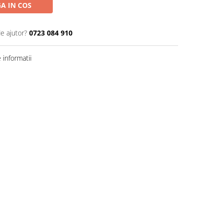
A IN COS
de ajutor?
0723 084 910
informatii