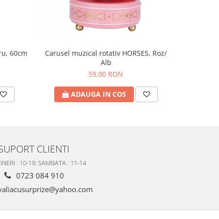
tru, 60cm
Figu
Carusel muzical rotativ HORSES, Roz/
Alb
59,00 RON
A
ADAUGA IN COS
SUPORT CLIENTI
INERI : 10-19; SAMBATA : 11-14
0723 084 910
valiacusurprize@yahoo.com