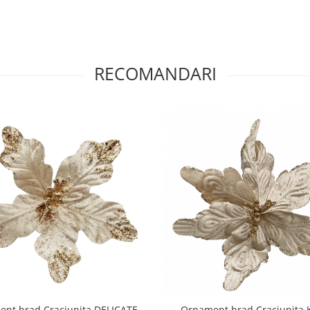
RECOMANDARI
nt brad Craciunita DELICATE,
Ornament brad Craciunita 