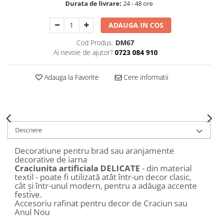
Durata de livrare:
24 - 48 ore
Decoratiuni Craciun
Sweet Wonderland
ADAUGA IN COS
Crengute Decorative
Cod Produs:
DM67
Decoratiuni Muzicale
Ai nevoie de ajutor?
0723 084 910
Decoratiuni Luminoase
Coronite & Ghirlande
Adauga la Favorite
Cere informatii
Aromaterapie Craciun
Felicitari, Cutii si Pungi de Cadou
Descriere
Decoratiune pentru brad sau aranjamente
decorative de iarna
Craciunita artificiala DELICATE
- din material
textil - poate fi utilizată atât într-un decor clasic,
cât și într-unul modern, pentru a adăuga accente
festive.
Accesoriu rafinat pentru decor de Craciun sau
Anul Nou