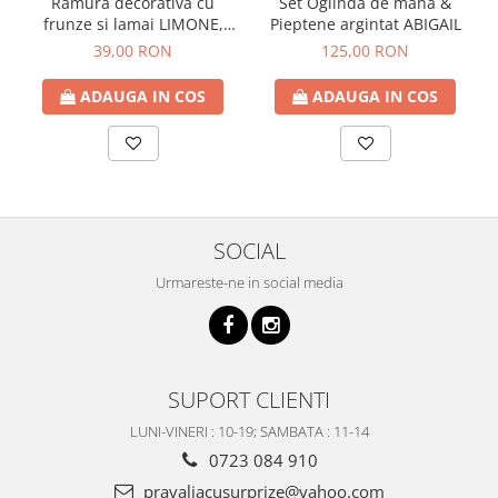
Ramura decorativa cu
Set Oglinda de mana &
frunze si lamai LIMONE,
Pieptene argintat ABIGAIL
65cm
39,00 RON
125,00 RON
ADAUGA IN COS
ADAUGA IN COS
SOCIAL
Urmareste-ne in social media
SUPORT CLIENTI
LUNI-VINERI : 10-19; SAMBATA : 11-14
0723 084 910
pravaliacusurprize@yahoo.com