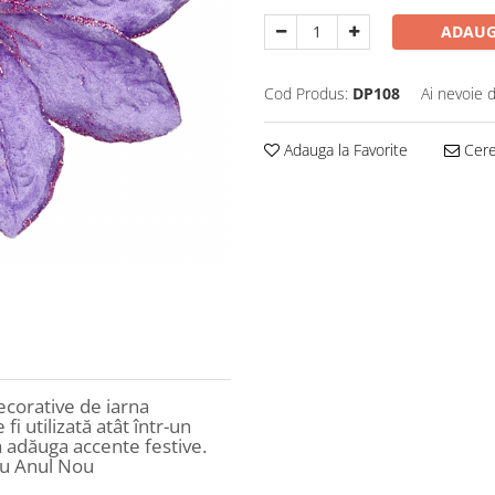
ADAUG
Cod Produs:
DP108
Ai nevoie 
Adauga la Favorite
Cere 
corative de iarna
 fi utilizată atât într-un
a adăuga accente festive.
au Anul Nou