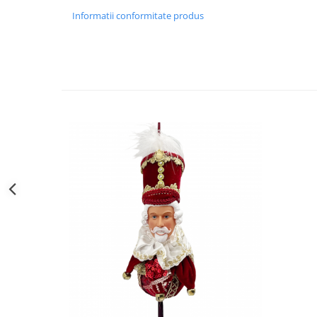
Decoratiuni Craciun
Informatii conformitate produs
Sweet Wonderland
Crengute Decorative
Decoratiuni Muzicale
Decoratiuni Luminoase
Coronite & Ghirlande
Aromaterapie Craciun
Felicitari, Cutii si Pungi de Cadou