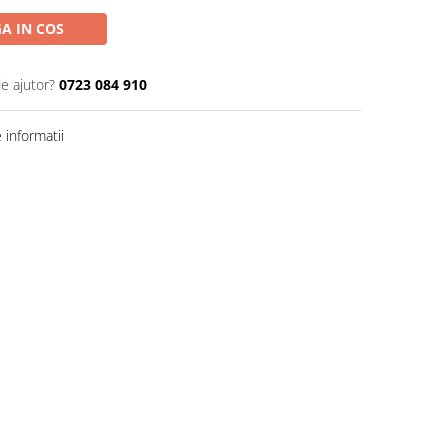
A IN COS
de ajutor?
0723 084 910
informatii