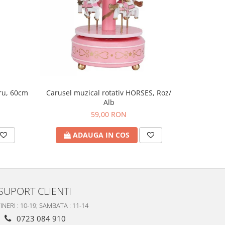
tru, 60cm
Figu
Carusel muzical rotativ HORSES, Roz/
Alb
59,00 RON
A
ADAUGA IN COS
SUPORT CLIENTI
INERI : 10-19; SAMBATA : 11-14
0723 084 910