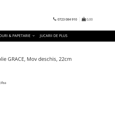
0723 084 910
0,00
URI & PAPETARIE
JUCARII DE PLUS
ie GRACE, Mov deschis, 22cm
ifea