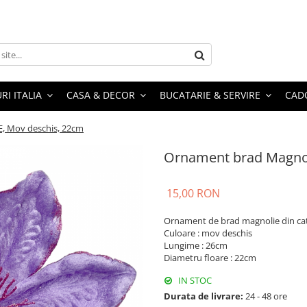
RI ITALIA
CASA & DECOR
BUCATARIE & SERVIRE
CADO
, Mov deschis, 22cm
Ornament brad Magnol
15,00 RON
Ornament de brad magnolie din cat
Culoare : mov deschis
Lungime : 26cm
Diametru floare : 22cm
IN STOC
Durata de livrare:
24 - 48 ore