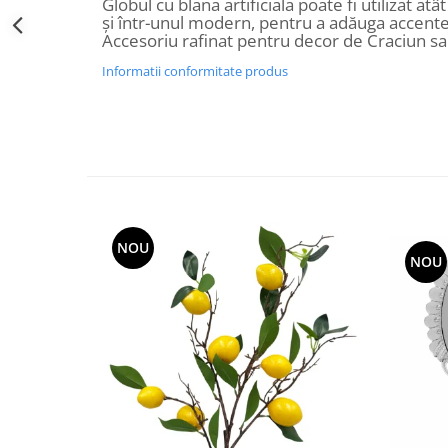
Globul cu blana artificiala poate fi utilizat atât
Decoratiuni Craciun
și într-unul modern, pentru a adăuga accente
Accesoriu rafinat pentru decor de Craciun s
Sweet Wonderland
Crengute Decorative
Informatii conformitate produs
Decoratiuni Muzicale
Decoratiuni Luminoase
Coronite & Ghirlande
Aromaterapie Craciun
Felicitari, Cutii si Pungi de Cadou
NOU
NOU