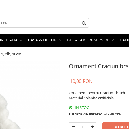
RI ITALIA
CASA & DECOR
BUCATARIE & SERVIRE
CADO
Y, Alb, 10cm
Ornament Craciun bra
10,00 RON
Ornament pentru Craciun - bradut 
Material : blanita artificiala
IN STOC
Durata de livrare:
24 - 48 ore
ADAUG