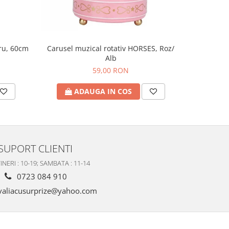
tru, 60cm
Figu
Carusel muzical rotativ HORSES, Roz/
Alb
59,00 RON
A
ADAUGA IN COS
SUPORT CLIENTI
INERI : 10-19; SAMBATA : 11-14
0723 084 910
valiacusurprize@yahoo.com