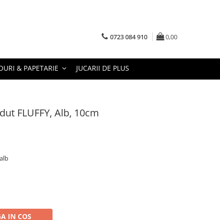
0723 084 910
0,00
URI & PAPETARIE
JUCARII DE PLUS
dut FLUFFY, Alb, 10cm
alb
A IN COS