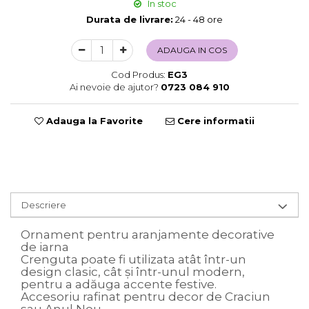
In stoc
Sweet Wonderland
Durata de livrare:
24 - 48 ore
Crengute Decorative
Decoratiuni Muzicale
ADAUGA IN COS
Decoratiuni Luminoase
Cod Produs:
EG3
Coronite & Ghirlande
Ai nevoie de ajutor?
0723 084 910
Aromaterapie Craciun
Felicitari, Cutii si Pungi de Cadou
Adauga la Favorite
Cere informatii
Descriere
Ornament pentru aranjamente decorative
de iarna
Crenguta poate fi utilizata atât într-un
design clasic, cât și într-unul modern,
pentru a adăuga accente festive.
Accesoriu rafinat pentru decor de Craciun