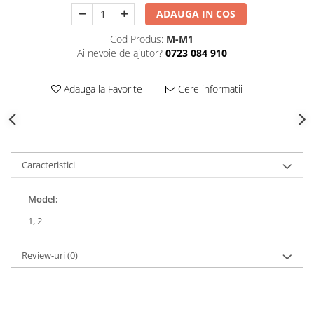
Decoratiuni Craciun
ADAUGA IN COS
Sweet Wonderland
Cod Produs:
M-M1
Crengute Decorative
Ai nevoie de ajutor?
0723 084 910
Decoratiuni Muzicale
Decoratiuni Luminoase
Adauga la Favorite
Cere informatii
Coronite & Ghirlande
Aromaterapie Craciun
Felicitari, Cutii si Pungi de Cadou
Caracteristici
Model:
1,
2
Review-uri
(0)