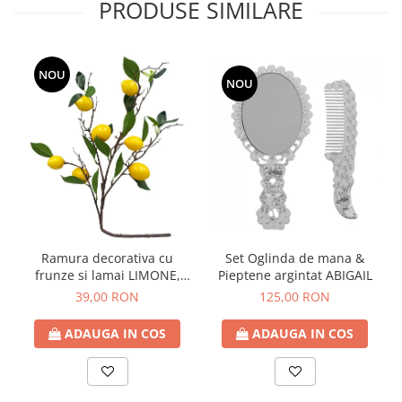
PRODUSE SIMILARE
NOU
NOU
Ramura decorativa cu
Set Oglinda de mana &
frunze si lamai LIMONE,
Pieptene argintat ABIGAIL
65cm
39,00 RON
125,00 RON
ADAUGA IN COS
ADAUGA IN COS