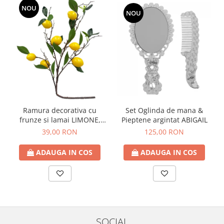
NOU
NOU
Ramura decorativa cu
Set Oglinda de mana &
frunze si lamai LIMONE,
Pieptene argintat ABIGAIL
65cm
39,00 RON
125,00 RON
ADAUGA IN COS
ADAUGA IN COS
SOCIAL