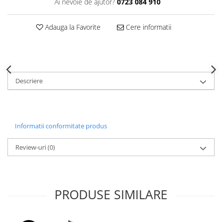
Ai nevoie de ajutor?
0723 084 910
Decoratiuni Craciun
Sweet Wonderland
Adauga la Favorite
Cere informatii
Crengute Decorative
Decoratiuni Muzicale
Decoratiuni Luminoase
Coronite & Ghirlande
Descriere
Aromaterapie Craciun
Felicitari, Cutii si Pungi de Cadou
Informatii conformitate produs
Review-uri
(0)
PRODUSE SIMILARE