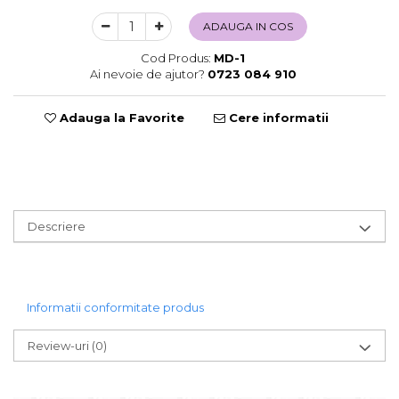
Sweet Wonderland
ADAUGA IN COS
Crengute Decorative
Cod Produs:
MD-1
Decoratiuni Muzicale
Ai nevoie de ajutor?
0723 084 910
Decoratiuni Luminoase
Coronite & Ghirlande
Adauga la Favorite
Cere informatii
Aromaterapie Craciun
Felicitari, Cutii si Pungi de Cadou
Descriere
Informatii conformitate produs
Review-uri
(0)