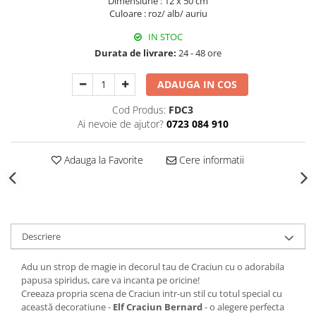
Dimensiune : 12 x 50 cm
Decoratiuni Craciun
Culoare : roz/ alb/ auriu
Sweet Wonderland
IN STOC
Crengute Decorative
Durata de livrare:
24 - 48 ore
Decoratiuni Muzicale
Decoratiuni Luminoase
ADAUGA IN COS
Coronite & Ghirlande
Cod Produs:
FDC3
Aromaterapie Craciun
Ai nevoie de ajutor?
0723 084 910
Felicitari, Cutii si Pungi de Cadou
Adauga la Favorite
Cere informatii
Descriere
Adu un strop de magie in decorul tau de Craciun cu o adorabila
papusa spiridus, care va incanta pe oricine!
Creeaza propria scena de Craciun intr-un stil cu totul special cu
această decoratiune -
Elf Craciun Bernard
- o alegere perfecta