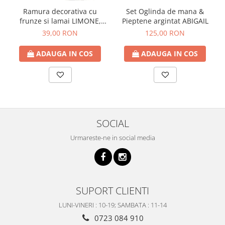
Ramura decorativa cu
Set Oglinda de mana &
frunze si lamai LIMONE,
Pieptene argintat ABIGAIL
65cm
39,00 RON
125,00 RON
ADAUGA IN COS
ADAUGA IN COS
SOCIAL
Urmareste-ne in social media
SUPORT CLIENTI
LUNI-VINERI : 10-19; SAMBATA : 11-14
0723 084 910