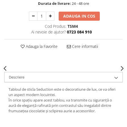
Durata de livrare:
24 - 48 ore
Decoratiuni Craciun
Sweet Wonderland
ADAUGA IN COS
Crengute Decorative
Decoratiuni Muzicale
Cod Produs:
TSM4
Ai nevoie de ajutor?
0723 084 910
Decoratiuni Luminoase
Coronite & Ghirlande
Adauga la Favorite
Cere informatii
Aromaterapie Craciun
Felicitari, Cutii si Pungi de Cadou
Descriere
Tabloul de sticla Seduction este o decoratiune de lux, ce va oferi
un aspect modern locuintei.
În orice spațiu apare acest tablou, va transmite cu siguranță o
aură de eleganță rafinată prin contrastul său inegalabil dintre
frumusețea ciocolatie și sclipirea aurie a accesoriilor.