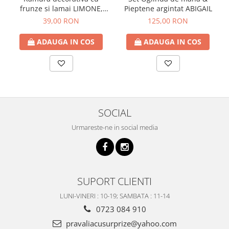
frunze si lamai LIMONE,
Pieptene argintat ABIGAIL
65cm
39,00 RON
125,00 RON
ADAUGA IN COS
ADAUGA IN COS
SOCIAL
Urmareste-ne in social media
SUPORT CLIENTI
LUNI-VINERI : 10-19; SAMBATA : 11-14
0723 084 910
pravaliacusurprize@yahoo.com