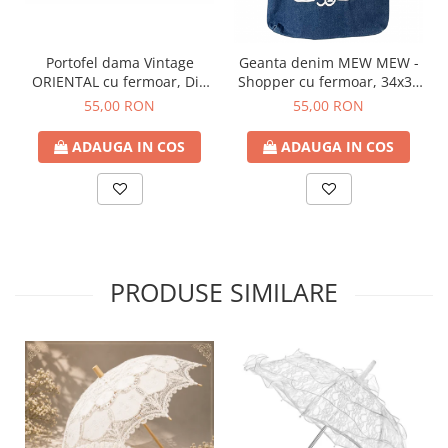
Portofel dama Vintage
Geanta denim MEW MEW -
ORIENTAL cu fermoar, Din
Shopper cu fermoar, 34x37
pluta
cm
55,00 RON
55,00 RON
ADAUGA IN COS
ADAUGA IN COS
PRODUSE SIMILARE