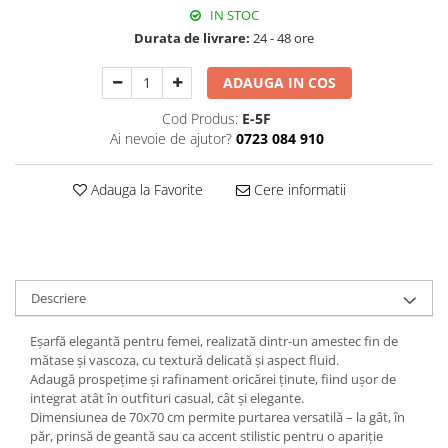
Decoratiuni Craciun
IN STOC
Durata de livrare:
24 - 48 ore
Sweet Wonderland
Crengute Decorative
ADAUGA IN COS
Decoratiuni Muzicale
Decoratiuni Luminoase
Cod Produs:
E-5F
Ai nevoie de ajutor?
0723 084 910
Coronite & Ghirlande
Aromaterapie Craciun
Adauga la Favorite
Cere informatii
Felicitari, Cutii si Pungi de Cadou
Descriere
Eșarfă elegantă pentru femei, realizată dintr-un amestec fin de
mătase și vascoza, cu textură delicată și aspect fluid.
Adaugă prospețime și rafinament oricărei ținute, fiind ușor de
integrat atât în outfituri casual, cât și elegante.
Dimensiunea de 70x70 cm permite purtarea versatilă – la gât, în
păr, prinsă de geantă sau ca accent stilistic pentru o apariție