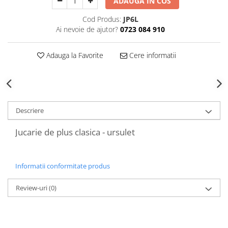
ADAUGA IN COS
Decoratiuni Craciun
Cod Produs:
JP6L
Sweet Wonderland
Ai nevoie de ajutor?
0723 084 910
Crengute Decorative
Decoratiuni Muzicale
Adauga la Favorite
Cere informatii
Decoratiuni Luminoase
Coronite & Ghirlande
Aromaterapie Craciun
Felicitari, Cutii si Pungi de Cadou
Descriere
Jucarie de plus clasica - ursulet
Informatii conformitate produs
Review-uri
(0)