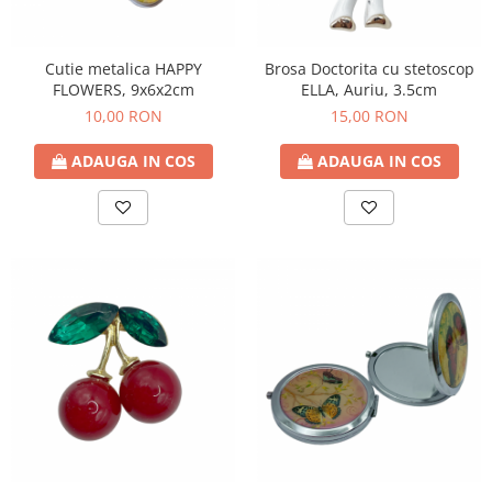
Decoratiuni Craciun
Sweet Wonderland
Cutie metalica HAPPY
Brosa Doctorita cu stetoscop
Crengute Decorative
FLOWERS, 9x6x2cm
ELLA, Auriu, 3.5cm
Decoratiuni Muzicale
10,00 RON
15,00 RON
Decoratiuni Luminoase
Coronite & Ghirlande
ADAUGA IN COS
ADAUGA IN COS
Aromaterapie Craciun
Felicitari, Cutii si Pungi de Cadou