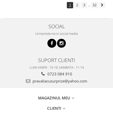
1
2
3
32
...
SOCIAL
Urmareste-ne in social media
SUPORT CLIENTI
LUNI-VINERI : 10-19; SAMBATA : 11-14
0723 084 910
pravaliacusurprize@yahoo.com
MAGAZINUL MEU
CLIENTI