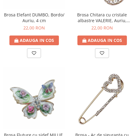
Brosa Elefant DUMBO, Bordo/
Brosa Chitara cu cristale
Auriu, 4 cm
albastre VALERIE, Auriu,
6.5cm
22,00 RON
22,00 RON
ADAUGA IN COS
ADAUGA IN COS
Brosa Fluture cu sidef MILLIE,
Brosa - Ac de siguranta cu