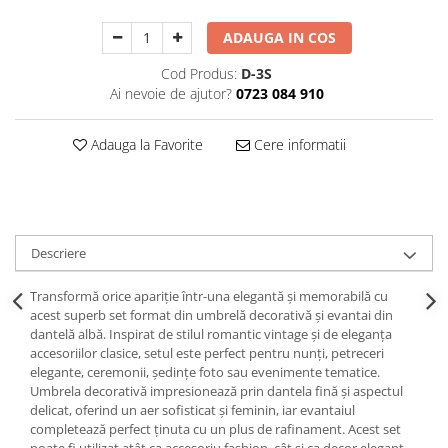
Decoratiuni Craciun
ADAUGA IN COS
Sweet Wonderland
Crengute Decorative
Cod Produs:
D-3S
Decoratiuni Muzicale
Ai nevoie de ajutor?
0723 084 910
Decoratiuni Luminoase
Coronite & Ghirlande
Adauga la Favorite
Cere informatii
Aromaterapie Craciun
Felicitari, Cutii si Pungi de Cadou
Descriere
Transformă orice apariție într-una elegantă și memorabilă cu
acest superb set format din umbrelă decorativă și evantai din
dantelă albă. Inspirat de stilul romantic vintage și de eleganța
accesoriilor clasice, setul este perfect pentru nunți, petreceri
elegante, ceremonii, ședințe foto sau evenimente tematice.
Umbrela decorativă impresionează prin dantela fină și aspectul
delicat, oferind un aer sofisticat și feminin, iar evantaiul
completează perfect ținuta cu un plus de rafinament. Acest set