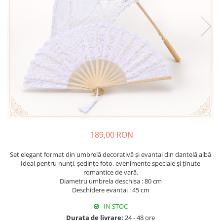
Fructiere & Cosuri
Papioane Cu Model
Pahare
De Birou
Cravate
Accesorii Bar
Textile
Cravate Ascot Matase
Accesorii Servire Argintate
Esarfe Matase & Vascoza
Cutii Muzicale
Depozitare Alimente &
Bretele
Mic Mobilier & Organizare
Condimente
Palarii
Aromaterapie
Utile In Bucatarie
Butoni & Ace De Cravata
De Gradina
Bijuterii
De Sezon
Portofele & Genti
Esarfe Toamna & Iarna
Primavara & Paste
189,00 RON
ACCESORII UTILE
De Toamna
De Craciun
Set elegant format din umbrelă decorativă și evantai din dantelă albă
Figurine Spargatorul De Nuci
Ideal pentru nunți, ședințe foto, evenimente speciale și ținute
romantice de vară.
Figurine & Plusuri
Diametru umbrela deschisa : 80 cm
Servire Masa Craciun
Deschidere evantai : 45 cm
Decoratiuni Brad
IN STOC
Cani & Cesti Craciun
Durata de livrare:
24 - 48 ore