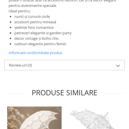
poate fi utilizat atât ca accesoriu fashion, cât și ca decor elegant
pentru evenimente speciale.
Ideal pentru:
nunți și cununii civile
accesorii pentru mireasă
ședințe foto romantice
petreceri elegante și garden party
decor vintage și boho chic
cadouri elegante pentru femei
Informatii conformitate produs
Review-uri
(0)
PRODUSE SIMILARE