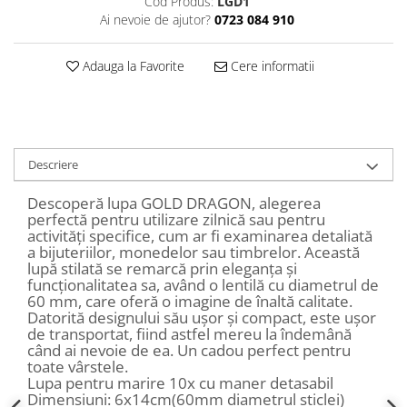
Cod Produs:
LGD1
Decoratiuni Craciun
Ai nevoie de ajutor?
0723 084 910
Sweet Wonderland
Crengute Decorative
Adauga la Favorite
Cere informatii
Decoratiuni Muzicale
Decoratiuni Luminoase
Coronite & Ghirlande
Aromaterapie Craciun
Descriere
Felicitari, Cutii si Pungi de Cadou
Descoperă lupa GOLD DRAGON, alegerea
perfectă pentru utilizare zilnică sau pentru
activități specifice, cum ar fi examinarea detaliată
a bijuteriilor, monedelor sau timbrelor. Această
lupă stilată se remarcă prin eleganța și
funcționalitatea sa, având o lentilă cu diametrul de
60 mm, care oferă o imagine de înaltă calitate.
Datorită designului său ușor și compact, este ușor
de transportat, fiind astfel mereu la îndemână
când ai nevoie de ea. Un cadou perfect pentru
toate vârstele.
Lupa pentru marire 10x cu maner detasabil
Dimensiuni: 6x14cm(60mm diametrul sticlei)