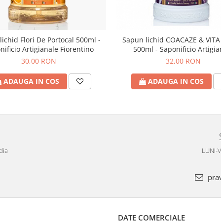
ichid Flori De Portocal 500ml -
Sapun lichid COACAZE & VITA 
nificio Artigianale Fiorentino
500ml - Saponificio Artigia
Fiorentino
30,00 RON
32,00 RON
ADAUGA IN COS
ADAUGA IN COS
dia
LUNI-V
pra
DATE COMERCIALE