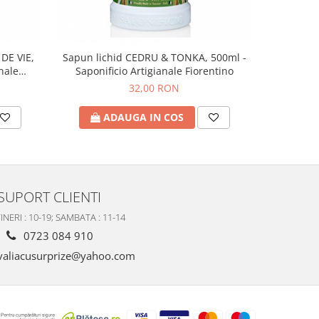
DE VIE,
Sapun lichid CEDRU & TONKA, 500ml -
Sapun lich
nale
Saponificio Artigianale Fiorentino
- Saponi
32,00 RON
ADAUGA IN COS
A
SUPORT CLIENTI
INERI : 10-19; SAMBATA : 11-14
0723 084 910
valiacusurprize@yahoo.com