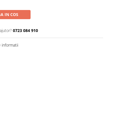
A IN COS
ajutor?
0723 084 910
informatii