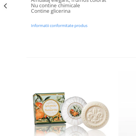
Decoratiuni Craciun
Nu contine chimicale
Contine glicerina
Sweet Wonderland
Crengute Decorative
Informatii conformitate produs
Decoratiuni Muzicale
Decoratiuni Luminoase
Coronite & Ghirlande
Aromaterapie Craciun
Felicitari, Cutii si Pungi de Cadou