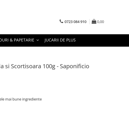
0723 084 910
0,00
URI & PAPETARIE
JUCARII DE PLUS
a si Scortisoara 100g - Saponificio
cele mai bune ingrediente