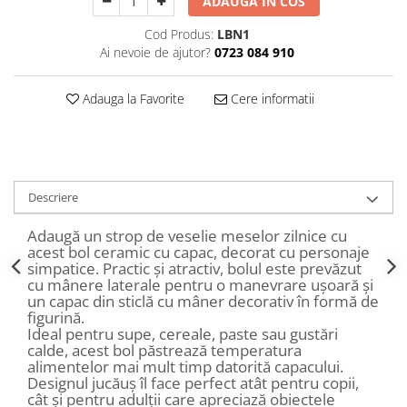
ADAUGA IN COS
Decoratiuni Craciun
Cod Produs:
LBN1
Sweet Wonderland
Ai nevoie de ajutor?
0723 084 910
Crengute Decorative
Decoratiuni Muzicale
Adauga la Favorite
Cere informatii
Decoratiuni Luminoase
Coronite & Ghirlande
Aromaterapie Craciun
Felicitari, Cutii si Pungi de Cadou
Descriere
Adaugă un strop de veselie meselor zilnice cu
acest bol ceramic cu capac, decorat cu personaje
simpatice. Practic și atractiv, bolul este prevăzut
cu mânere laterale pentru o manevrare ușoară și
un capac din sticlă cu mâner decorativ în formă de
figurină.
Ideal pentru supe, cereale, paste sau gustări
calde, acest bol păstrează temperatura
alimentelor mai mult timp datorită capacului.
Designul jucăuș îl face perfect atât pentru copii,
cât și pentru adulții care apreciază obiectele