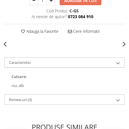
ADAUGA IN COS
Decoratiuni Craciun
Cod Produs:
C-G5
Sweet Wonderland
Ai nevoie de ajutor?
0723 084 910
Crengute Decorative
Decoratiuni Muzicale
Adauga la Favorite
Cere informatii
Decoratiuni Luminoase
Coronite & Ghirlande
Aromaterapie Craciun
Felicitari, Cutii si Pungi de Cadou
Caracteristici
Culoare:
roz,
alb
Review-uri
(0)
PRODUSE SIMILARE