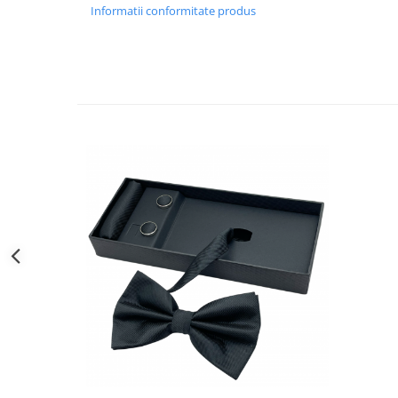
Informatii conformitate produs
Decoratiuni Craciun
Sweet Wonderland
Crengute Decorative
Decoratiuni Muzicale
Decoratiuni Luminoase
Coronite & Ghirlande
Aromaterapie Craciun
Felicitari, Cutii si Pungi de Cadou