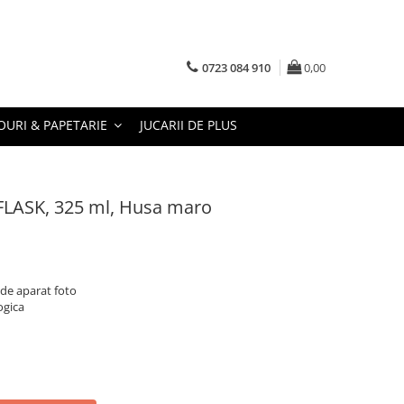
0723 084 910
0,00
URI & PAPETARIE
JUCARII DE PLUS
FLASK, 325 ml, Husa maro
 de aparat foto
ogica