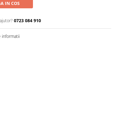
A IN COS
ajutor?
0723 084 910
informatii