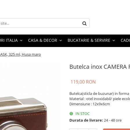
RI ITALIA
CASA & DECOR
BUCATARIE & SERVIRE
CADO
ASK, 325 ml, Husa maro
Butelca inox CAMERA 
119,00 RON
Butelca(sticla de buzunar) in forma
Material : otel inoxidabil/ piele ecol
Dimensiune : 12x9x6cm
IN STOC
Durata de livrare:
24 - 48 ore