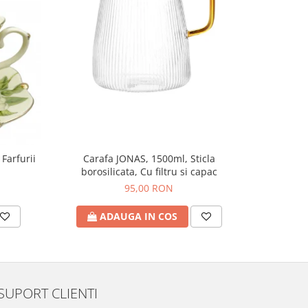
NOU
 Farfurii
Carafa JONAS, 1500ml, Sticla
Set 6 Pah
borosilicata, Cu filtru si capac
95,00 RON
ADAUGA IN COS
A
SUPORT CLIENTI