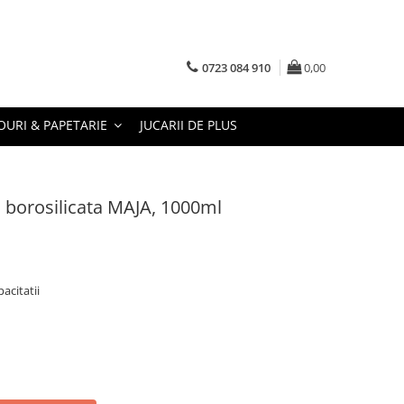
0723 084 910
0,00
URI & PAPETARIE
JUCARII DE PLUS
a borosilicata MAJA, 1000ml
acitatii