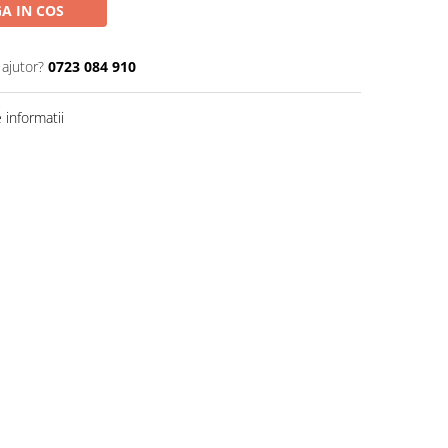
A IN COS
 ajutor?
0723 084 910
informatii