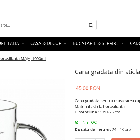
RI ITALIA
CASA & DECOR
BUCATARIE & SERVIRE
CADO
borosilicata MAJA, 1000ml
Cana gradata din sticl
45,00 RON
Cana gradata pentru masurarea cap
Material : sticla borosilicata
Dimensiune : 10x16.5 cm
IN STOC
Durata de livrare:
24 - 48 ore