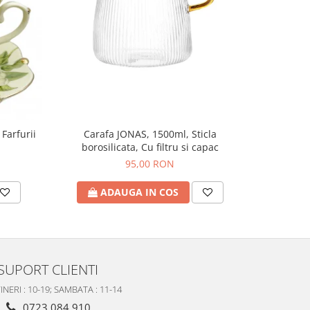
 Farfurii
Carafa JONAS, 1500ml, Sticla
Set 6 Pah
borosilicata, Cu filtru si capac
95,00 RON
ADAUGA IN COS
A
SUPORT CLIENTI
INERI : 10-19; SAMBATA : 11-14
0723 084 910