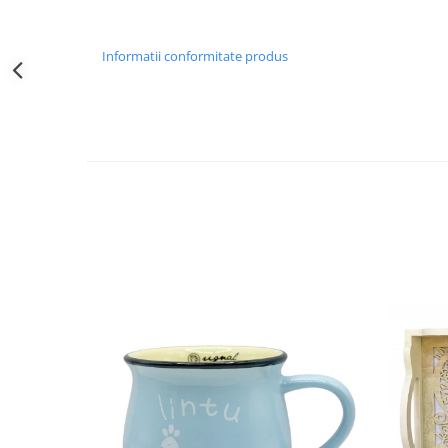
Decoratiuni Craciun
Sweet Wonderland
Informatii conformitate produs
Crengute Decorative
Decoratiuni Muzicale
Decoratiuni Luminoase
Coronite & Ghirlande
Aromaterapie Craciun
Felicitari, Cutii si Pungi de Cadou